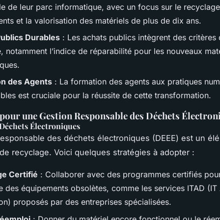
le de leur parc informatique, avec un focus sur le recyclag
ts et la valorisation des matériels de plus de dix ans.
ublics Durables
: Les achats publics intègrent des critères
é, notamment l’indice de réparabilité pour les nouveaux maté
iques.
on des Agents
: La formation des agents aux pratiques num
les est cruciale pour la réussite de cette transformation.
 pour une Gestion Responsable des Déchets Électron
 Déchets Électroniques
responsable des déchets électroniques (DEEE) est un él
 de recyclage. Voici quelques stratégies à adopter :
e Certifié
: Collaborer avec des programmes certifiés pour
e des équipements obsolètes, comme les services ITAD (IT
ion) proposés par des entreprises spécialisées.
Réemploi
: Donner du matériel encore fonctionnel ou le rée