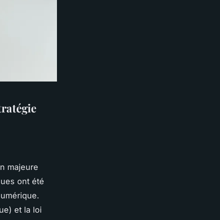
ratégie
on majeure
ques ont été
numérique.
) et la loi