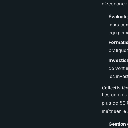
d’écoconcep
Évaluat
leurs co
équipeme
Formatio
pratique
Investi
doivent i
les inve
Collectivités
Les commun
plus de 50 
maîtriser l
Gestion 