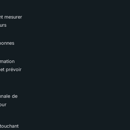
nt mesurer
urs
 bonnes
rmation
et prévoir
unale de
our
touchant