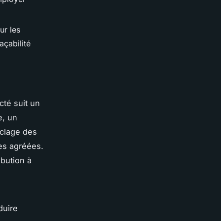
ur les
açabilité
cté suit un
e, un
clage des
res agréées.
ibution à
duire