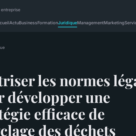
 entreprise
cueil
Actu
Business
Formation
Juridique
Management
Marketing
Servi
que
riser les normes lég
r développer une
tégie efficace de
clage des déchets