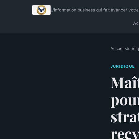
L'information business qui fait avancer votre
Ac
Accueil
›
Juridi
JURIDIQUE
Maît
pou
stra
recy