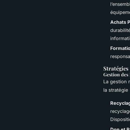
l’ensemb
équipemen
Achats P
durabilit
informat
Formati
responsab
Stratégies
Gestion des
La gestion 
la stratégie
Recyclag
recyclag
Disposit
Don et 