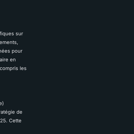
fiques sur
pements,
chées pour
aire en
 compris les
e)
ratégie de
025. Cette