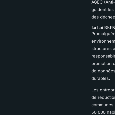
AGEC (Anti-G
guident les
des déchets
La Loi REEN
Promulguée 
environneme
structurés 
responsable
promotion d
de données 
durables.
Les entrepri
de réductio
communes e
50 000 habi