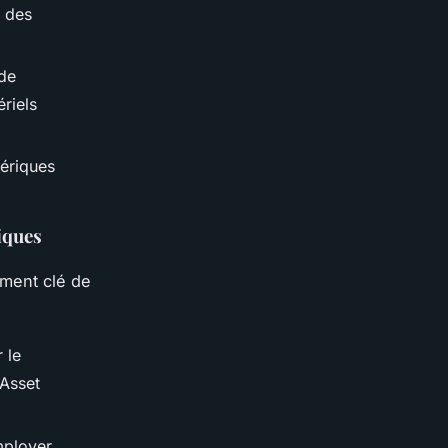
e des
 de
riels
ériques
iques
ément clé de
 le
 Asset
mployer