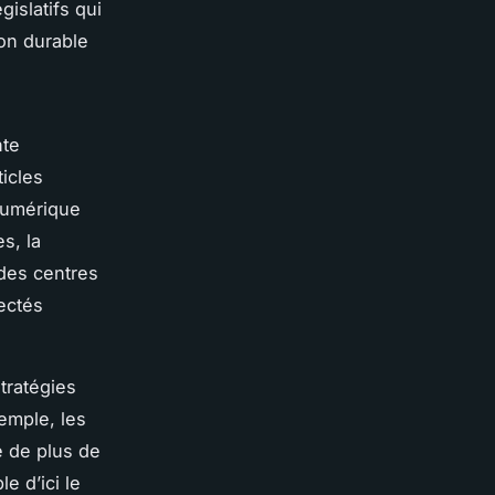
gislatifs qui
on durable
nte
icles
 numérique
s, la
des centres
ectés
stratégies
emple, les
 de plus de
e d’ici le