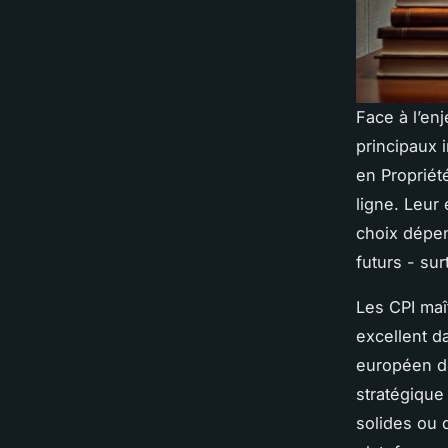
Face à l’en
principaux 
en Propriété
ligne. Leur 
choix dépen
futurs - sur
Les CPI maît
excellent d
européen de
stratégique
solides ou 