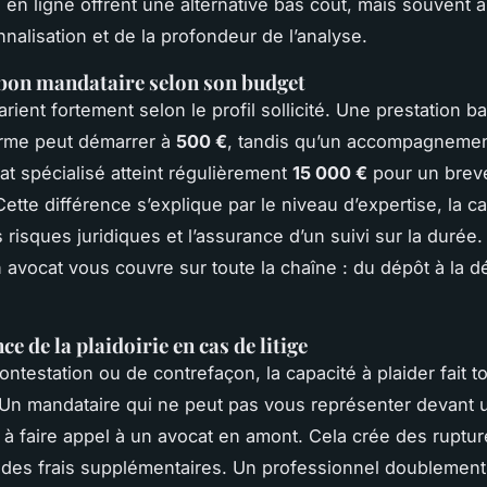
 en ligne offrent une alternative bas coût, mais souvent 
nnalisation et de la profondeur de l’analyse.
 bon mandataire selon son budget
rient fortement selon le profil sollicité. Une prestation b
orme peut démarrer à
500 €
, tandis qu’un accompagneme
at spécialisé atteint régulièrement
15 000 €
pour un brev
ette différence s’explique par le niveau d’expertise, la ca
s risques juridiques et l’assurance d’un suivi sur la durée
n avocat vous couvre sur toute la chaîne : du dépôt à la 
e de la plaidoirie en cas de litige
ntestation ou de contrefaçon, la capacité à plaider fait to
 Un mandataire qui ne peut pas vous représenter devant u
 à faire appel à un avocat en amont. Cela crée des ruptur
t des frais supplémentaires. Un professionnel doublement 