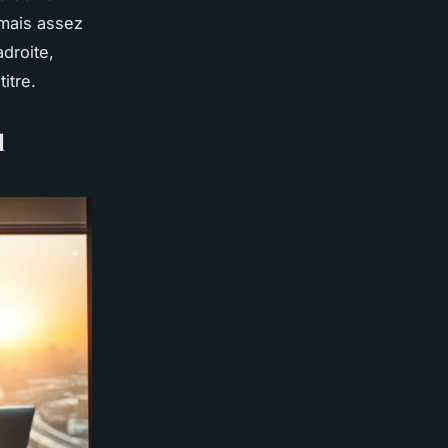
 mais assez
droite,
itre.
l