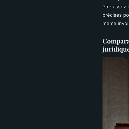
être assez 
précises po
même involo
Comparat
juridiqu