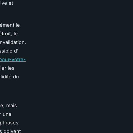
ive et
sément le
roit, le
nvalidation.
ssible d’
pour-votre-
ier les
lidité du
ce, mais
r une
 phrases
s doivent