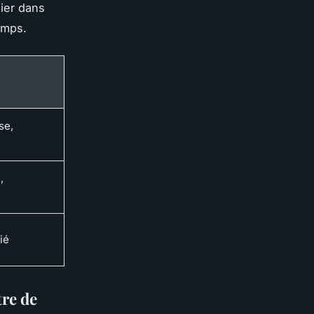
sier dans
emps.
se,
,
ié
tre de