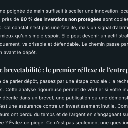
une poignée de main suffisait à sceller une innovation loca
, près de
80 % des inventions non protégées
sont copié
. Ce constat n’est pas une fatalité, mais un signal d’alarm
 mieux qu’un simple espoir. Elle peut devenir un actif stra
diquement, valorisable et défendable. Le chemin passe pa
n avant le dépôt.
e brevetabilité : le premier réflexe de l'entr
de parler dépôt, passez par une étape cruciale : la rech
és. Cette analyse rigoureuse permet de vérifier si votre in
é décrite dans un brevet, une publication ou une démonst
’est une assurance contre un investissement inutile. Co
eurs ont perdu du temps et de l’argent en s’engageant su
e ? Évitez ce piège. Ce n’est pas seulement une questio