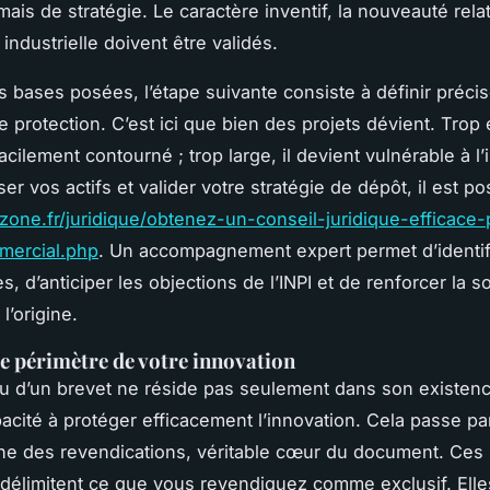
ais de stratégie. Le caractère inventif, la nouveauté relat
n industrielle doivent être validés.
s bases posées, l’étape suivante consiste à définir préci
 protection. C’est ici que bien des projets dévient. Trop ét
acilement contourné ; trop large, il devient vulnérable à l’i
er vos actifs et valider votre stratégie de dépôt, il est po
pzone.fr/juridique/obtenez-un-conseil-juridique-efficace-
mercial.php
. Un accompagnement expert permet d’identif
es, d’anticiper les objections de l’INPI et de renforcer la so
l’origine.
le périmètre de votre innovation
eu d’un brevet ne réside pas seulement dans son existen
acité à protéger efficacement l’innovation. Cela passe pa
ine des revendications, véritable cœur du document. Ces
délimitent ce que vous revendiquez comme exclusif. Elle