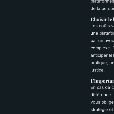
plateformes
de la perso
Choisir le
Les coûts va
une platef
par un avoc
complexe. C
anticiper le
pratique, u
justice.
L'importanc
En cas de co
différence.
vous oblige
stratégie e