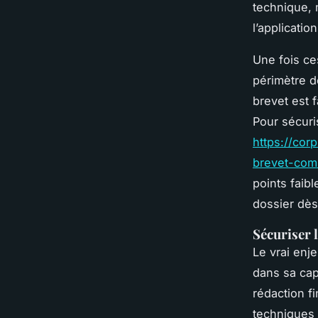
technique, m
l’applicatio
Une fois ce
périmètre de
brevet est f
Pour sécuris
https://cor
brevet-com
points faibl
dossier dès 
Sécuriser 
Le vrai enj
dans sa cap
rédaction f
techniques 