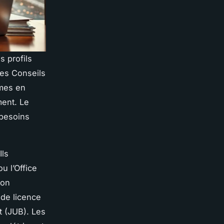
s profils
les Conseils
rmes en
ment. Le
 besoins
Ils
u l’Office
ion
 de licence
t (JUB). Les