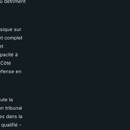
au détriment
asique sur
nt complet
et
pacité à
. Côté
défense en
ute la
n tribunal
es dans la
qualifié -