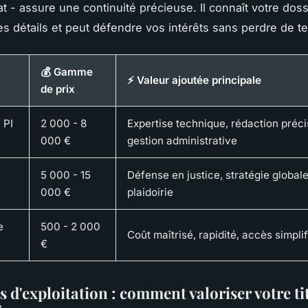
at - assure une continuité précieuse. Il connaît votre dos
s détails et peut défendre vos intérêts sans perdre de t
💰 Gamme
⚡ Valeur ajoutée principale
de prix
 PI
2 000 - 8
Expertise technique, rédaction préci
000 €
gestion administrative
5 000 - 15
Défense en justice, stratégie globale
000 €
plaidoirie
e
500 - 2 000
Coût maîtrisé, rapidité, accès simplif
€
s d'exploitation : comment valoriser votre ti