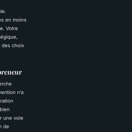
le.
es en moins
e. Votre
tégique,
r des choix
epreneur
erche
vention n’a
ration
mbien
r une voie
n de