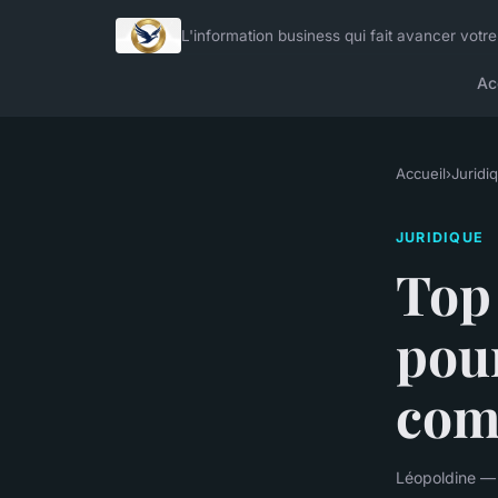
L'information business qui fait avancer votre
Ac
Accueil
›
Juridi
JURIDIQUE
Top 
pour
com
Léopoldine —