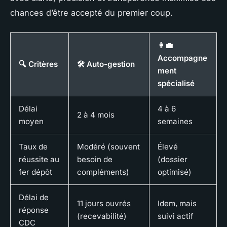
chances d’être accepté du premier coup.
👩‍💼
Accompagne
🔍 Critères
🛠️ Auto-gestion
ment
spécialisé
Délai
4 à 6
2 à 4 mois
moyen
semaines
Taux de
Modéré (souvent
Élevé
réussite au
besoin de
(dossier
1er dépôt
compléments)
optimisé)
Délai de
11 jours ouvrés
Idem, mais
réponse
(recevabilité)
suivi actif
CDC